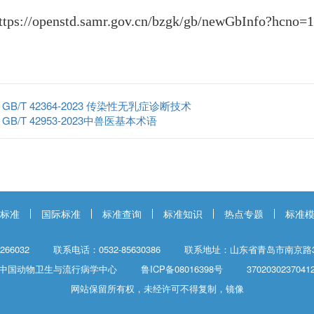
ttps://openstd.samr.gov.cn/bzgk/gb/newGbInfo?h
：
GB/T 42364-2023 传染性无乳症诊断技术
：
GB/T 42953-2023中兽医基本术语
标准
国际标准
标准查询
标准知识
热点专题
标准
66032
联系电话：0532-85630386
联系地址：山东省青岛市南京路3
中国动物卫生与流行病学中心
鲁ICP备08016398号
3702030237041
网站保留所有权，未经许可不得复制，镜像