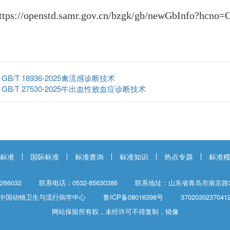
ttps://openstd.samr.gov.cn/bzgk/gb/newGbInfo?hc
：
GB/T 18936-2025禽流感诊断技术
：
GB/T 27530-2025牛出血性败血症诊断技术
标准
国际标准
标准查询
标准知识
热点专题
标准
66032
联系电话：0532-85630386
联系地址：山东省青岛市南京路3
中国动物卫生与流行病学中心
鲁ICP备08016398号
3702030237041
网站保留所有权，未经许可不得复制，镜像