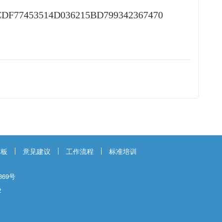
no=CDF77453514D036215BD799342367470
模板
意见建议
工作流程
标准培训
69号
2