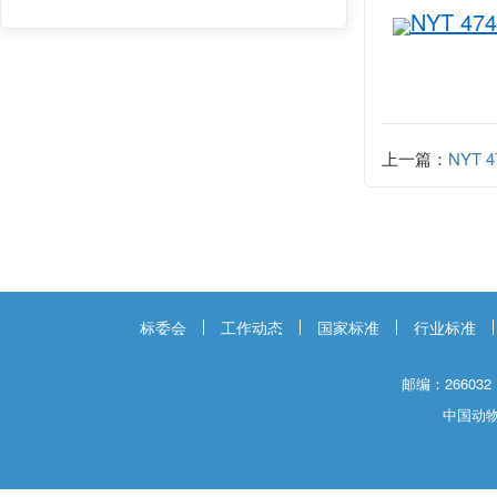
NYT 4
上一篇：
NYT 
标委会
工作动态
国家标准
行业标准
邮编：266032
中国动