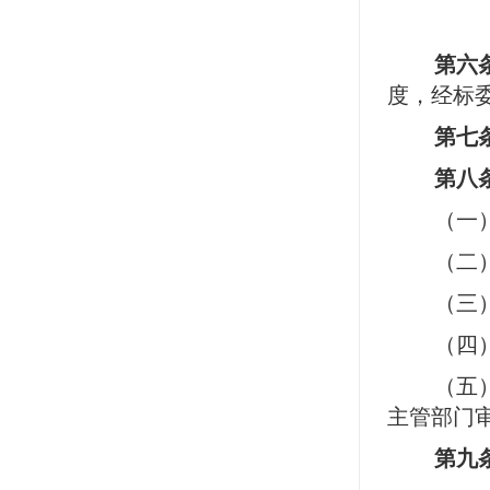
第六
度，经标
第七
第八
（一
（二
（三
（四
（五
主管部门
第九