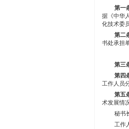
第一
据《中华
化技术委
第二
书处承担
第三
第四
工作人员
第五
术发展情
秘书
工作