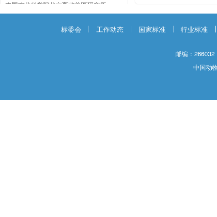
中国农业科学院北京畜牧兽医研究所
中国农业科学院兰州兽医研究所
标委会
工作动态
国家标准
行业标准
中国农业科学院哈尔滨兽医研究所
邮编：266032
中国动
南京农业大学
中国农业大学
中国水产科学研究院
中国兽医协会
中国动物检疫
中国农业科技信息网
中国畜牧业协会